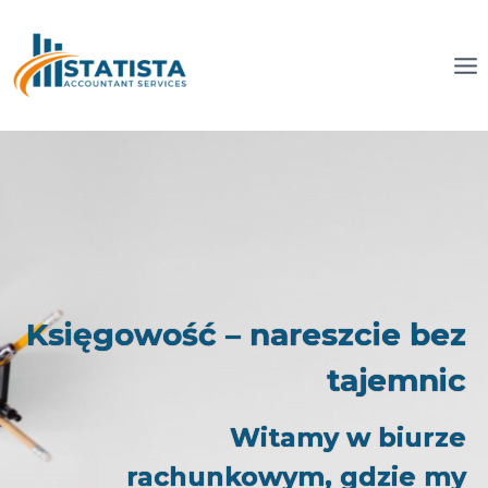
Przejdź
do
treści
Księgowość – nareszcie bez
tajemnic
Witamy w biurze
rachunkowym, gdzie my